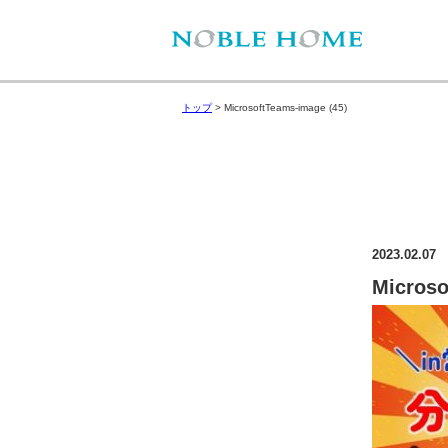
トップ
>
MicrosoftTeams-image (45)
2023.02.07
Microso