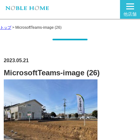
他店舗
トップ
>
MicrosoftTeams-image (26)
2023.05.21
MicrosoftTeams-image (26)