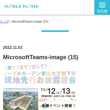
他店舗
トップ
>
MicrosoftTeams-image (15)
2022.11.03
MicrosoftTeams-image (15)