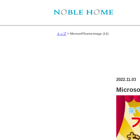
トップ
>
MicrosoftTeams-image (14)
2022.11.03
Microso