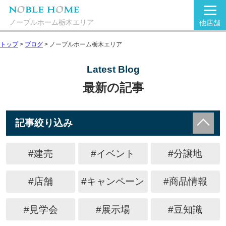
ノーブルホーム栃木エリア
他店舗
トップ
>
ブログ
>
ノーブルホーム栃木エリア
Latest Blog
最新の記事
記事絞り込み
#建売
#イベント
#分譲地
#店舗
#キャンペーン
#商品情報
#見学会
#展示場
#豆知識