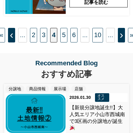
記事を読む
‹
›
«
...
2
3
4
5
6
...
10
...
Recommended Blog
おすすめ記事
分譲地
商品情報
展示場
店舗
オス
2026.01.30
スメ
【新規分譲地誕生!!】大
人気エリア小山市西城南
で3区画の分譲地が誕生