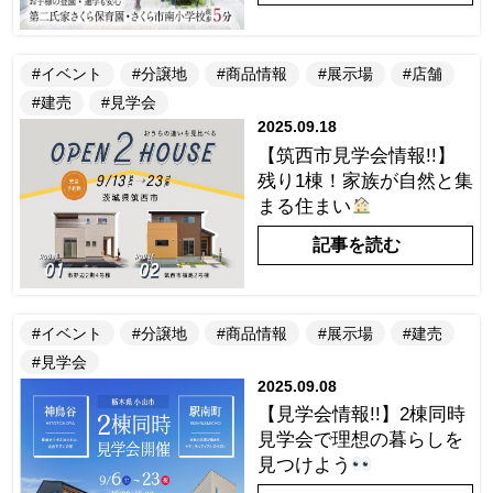
#イベント
#分譲地
#商品情報
#展示場
#店舗
#建売
#見学会
2025.09.18
【筑西市見学会情報!!】
残り1棟！家族が自然と集
まる住まい
記事を読む
#イベント
#分譲地
#商品情報
#展示場
#建売
#見学会
2025.09.08
【見学会情報!!】2棟同時
見学会で理想の暮らしを
見つけよう