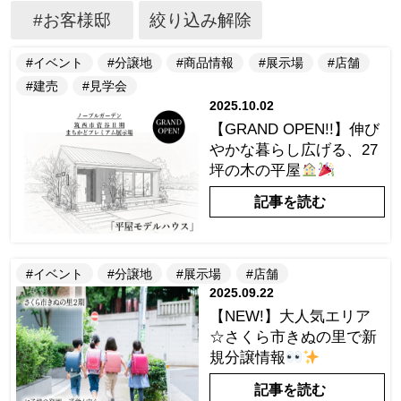
#お客様邸
絞り込み解除
#イベント
#分譲地
#商品情報
#展示場
#店舗
#建売
#見学会
2025.10.02
【GRAND OPEN!!】伸び
やかな暮らし広げる、27
坪の木の平屋
記事を読む
#イベント
#分譲地
#展示場
#店舗
2025.09.22
【NEW!】大人気エリア
☆さくら市きぬの里で新
規分譲情報
記事を読む