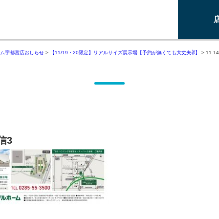
ム宇都宮店おしらせ
>
【11/19・20限定】リアルサイズ展示場【予約が無くても大丈夫✌】
>
11.1
信3