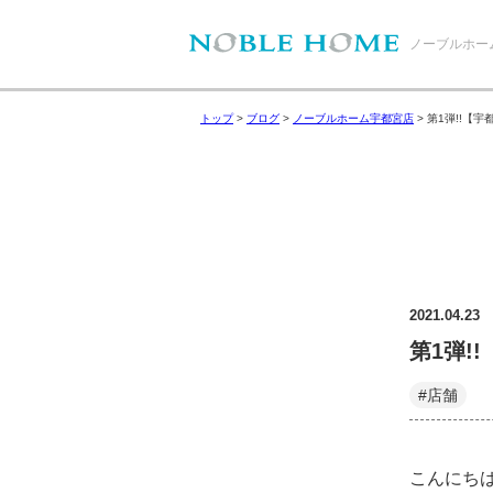
ノーブルホー
トップ
>
ブログ
>
ノーブルホーム宇都宮店
>
第1弾!!【
2021.04.23
第1弾!
#店舗
こんにち