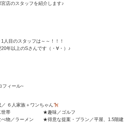
都宮店のスタッフを紹介します♪
き1人目のスタッフは～～！！！
20年以上のSさんです（・∀・）♪
ロフィール~
成／ ６人家族＋ワンちゃん
／二世帯 ★趣味／ゴルフ
食べ物／ラーメン ★得意な提案・プラン／平屋、1.5階建