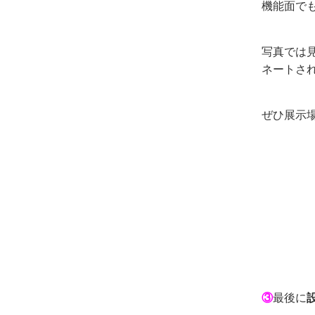
機能面で
写真では
ネートさ
ぜひ展示
③
最後に