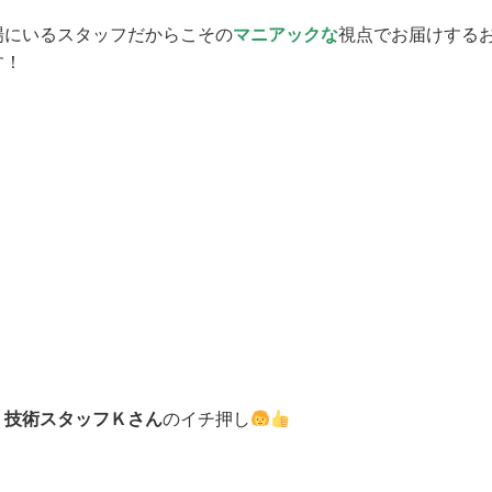
場にいるスタッフだからこその
マニアックな
視点でお届けする
す！
、
技術スタッフＫさん
のイチ押し