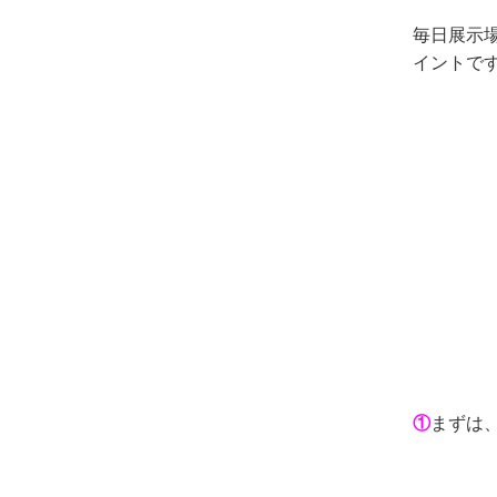
毎日展示
イントで
①
まずは