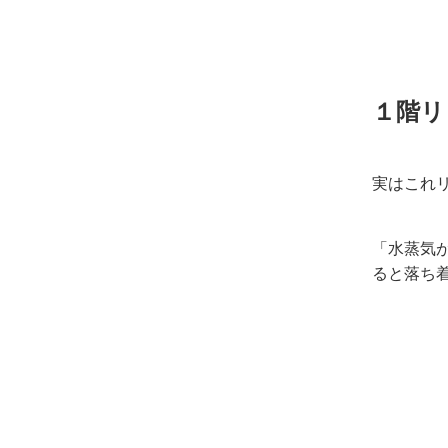
１階リ
実はこれ
「水蒸気
ると落ち