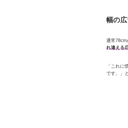
幅の広
通常78c
れ違える
「これに
です。」