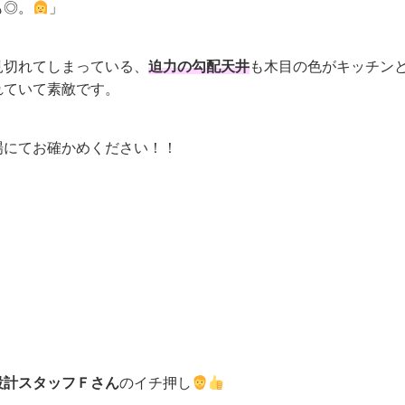
も◎。
」
見切れてしまっている、
迫力の勾配天井
も木目の色がキッチン
れていて素敵です。
場にてお確かめください！！
設計スタッフＦさん
のイチ押し