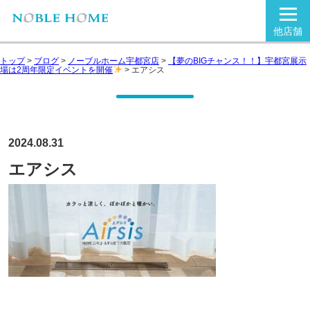
他店舗
トップ
>
ブログ
>
ノーブルホーム宇都宮店
>
【夢のBIGチャンス！！】宇都宮展示
場は2周年限定イベントを開催
>
エアシス
2024.08.31
エアシス