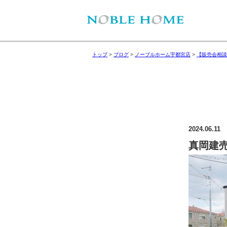
トップ
>
ブログ
>
ノーブルホーム宇都宮店
>
【販売会相談
2024.06.11
真岡建