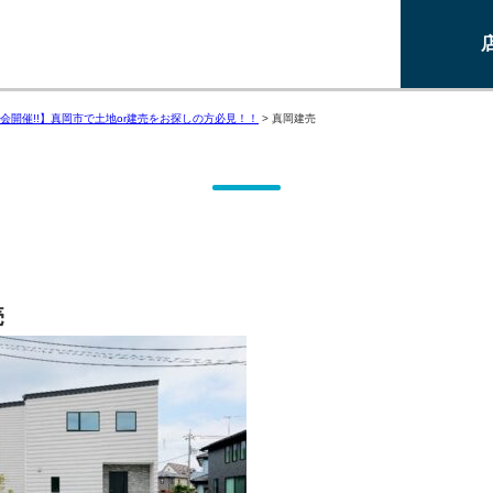
会開催!!】真岡市で土地or建売をお探しの方必見！！
>
真岡建売
売