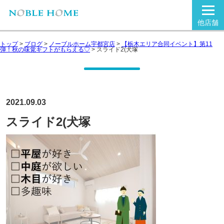
他店舗
トップ
>
ブログ
>
ノーブルホーム宇都宮店
>
【栃木エリア合同イベント】第11
弾！秋の味覚ギフトがもらえる♡
>
スライド2(犬塚
2021.09.03
スライド2(犬塚