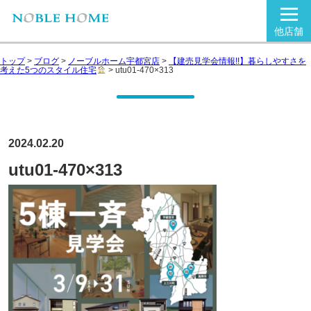
他店舗
トップ
>
ブログ
>
ノーブルホーム宇都宮店
>
【建売見学会情報!!】暮らしやすさを
考えた5つのスタイル住宅
>
utu01-470×313
2024.02.20
utu01-470×313