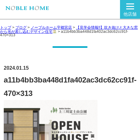
他店舗
トップ
>
ブログ
>
ノーブルホーム宇都宮店
>
【見学会情報!!】吹き抜けと大きな窓
から光が差し込むデザイン住宅
>
a11b4bb3ba448d1fa402ac3dc62cc91f-
470×313
2024.01.15
a11b4bb3ba448d1fa402ac3dc62cc91f-
470×313