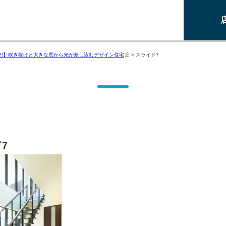
!!】吹き抜けと大きな窓から光が差し込むデザイン住宅
>
スライド7
7