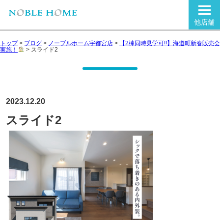
他店舗
トップ
>
ブログ
>
ノーブルホーム宇都宮店
>
【2棟同時見学可!!】海道町新春販売会
実施！
>
スライド2
2023.12.20
スライド2