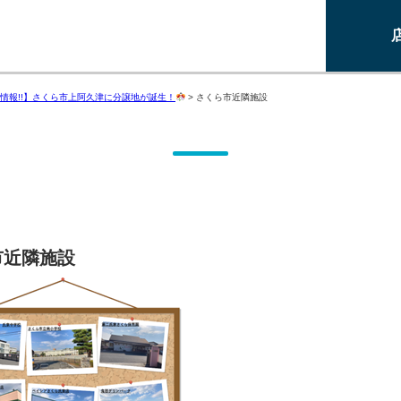
情報!!】さくら市上阿久津に分譲地が誕生！
>
さくら市近隣施設
市近隣施設