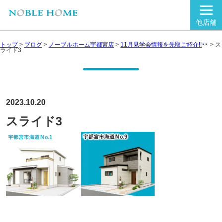
他店舗
トップ
>
ブログ
>
ノーブルホーム宇都宮店
>
11月見学会情報を先取ご紹介!!
>
ス
ライド3
2023.10.20
スライド3