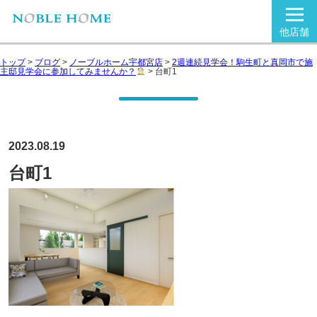
他店舗
トップ
>
ブログ
>
ノーブルホーム宇都宮店
>
2週連続見学会！駒生町と真岡市で施
主邸見学会に参加してみませんか？
>
台町1
2023.08.19
台町1