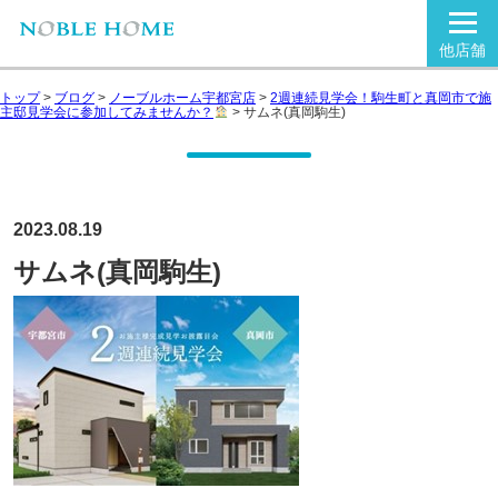
他店舗
トップ
>
ブログ
>
ノーブルホーム宇都宮店
>
2週連続見学会！駒生町と真岡市で施
主邸見学会に参加してみませんか？
>
サムネ(真岡駒生)
2023.08.19
サムネ(真岡駒生)