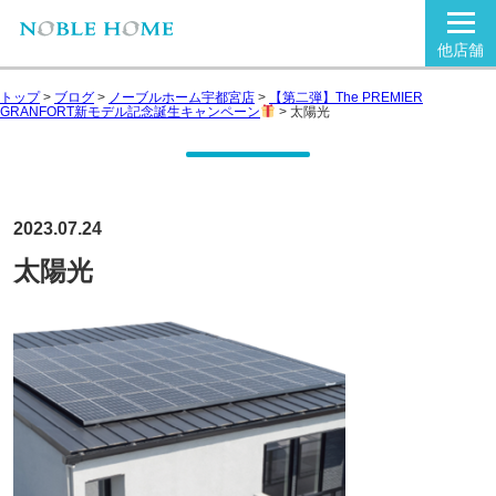
他店舗
トップ
>
ブログ
>
ノーブルホーム宇都宮店
>
【第二弾】The PREMIER
GRANFORT新モデル記念誕生キャンペーン
>
太陽光
2023.07.24
太陽光