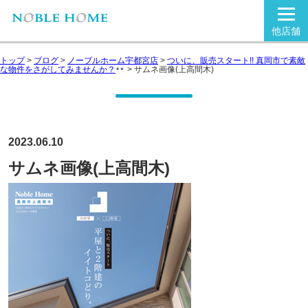
他店舗
トップ
>
ブログ
>
ノーブルホーム宇都宮店
>
ついに、販売スタート!! 真岡市で素敵
な物件をさがしてみませんか？
>
サムネ画像(上高間木)
2023.06.10
サムネ画像(上高間木)