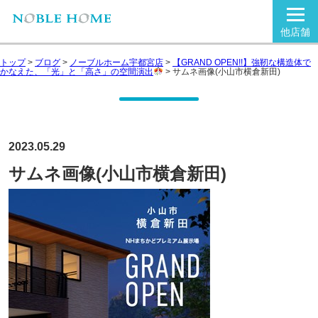
他店舗
トップ
>
ブログ
>
ノーブルホーム宇都宮店
>
【GRAND OPEN!!】強靭な構造体で
かなえた、「光」と「高さ」の空間演出
>
サムネ画像(小山市横倉新田)
2023.05.29
サムネ画像(小山市横倉新田)