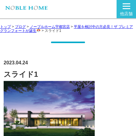
他店舗
トップ
>
ブログ
>
ノーブルホーム宇都宮店
>
平屋を検討中の方必見！ザ プレミア
グランフォートが誕生
>
スライド1
2023.04.24
スライド1