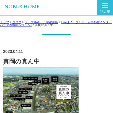
他店舗
トップ
>
ブログ
>
ノーブルホーム宇都宮店
>
GWはノーブルホーム宇都宮インター
パーク展示場へ行こう♪
>
真岡の真ん中
2023.04.11
真岡の真ん中