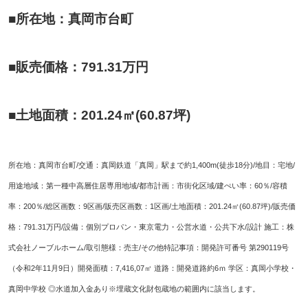
■所在地：真岡市台町
■販売価格：791.31万円
■土地面積：201.24㎡(60.87坪)
所在地：真岡市台町/交通：真岡鉄道「真岡」駅まで約1,400m(徒歩18分)/
地目：宅地/
用途地域：第一種中高層住居専用地域/都市計画：市街化区域/建ぺい率：60％/容積
率：200％/総区画数：9区画/販売区画数：1区画/土地面積：201.24㎡(60.87坪)/販売価
格：791.31万円/設備：個別プロパン・東京電力・公営水道・公共下水/設計 施工：株
式会社ノーブルホーム/取引態様：売主/その他特記事項：開発許可番号 第290119号
（令和2年11月9日）開発面積：7,416,07㎡ 道路：開発道路約6ｍ 学区：真岡小学校・
真岡中学校 ◎水道加入金あり※埋蔵文化財包蔵地の範囲内に該当します。