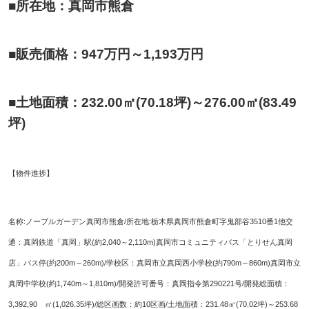
■所在地：真岡市熊倉
■販売価格：947万円～1,193万円
■土地面積：232.00㎡(70.18坪)～276.00㎡(83.49
坪)
【物件進捗】
名称:ノーブルガーデン真岡市熊倉/所在地:栃木県真岡市熊倉町字鬼部谷3510番1他
交
通：真岡鉄道「真岡」駅(約2,040～2,110m)真岡市コミュニティバス「とりせん真岡
店」
バス停(約200m～260m)/学校区：真岡市立真岡西小学校(約790m～860m)真岡市立
真岡
中学校(約1,740m～1,810m)/開発許可番号：真岡指令第290221号/開発総面積：
3,392,90 ㎡(1,026.35坪)/総区画数：約10区画/土地面積：231.48㎡(70.02坪)～253.68