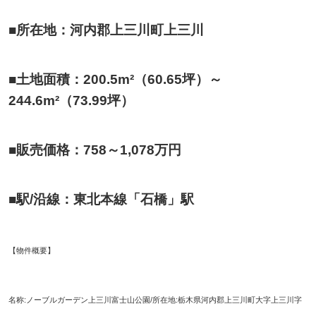
■所在地：河内郡上三川町上三川
■土地面積：200.5m²（60.65坪）～
244.6m²（73.99坪）
■販売価格：758～1,078万円
■駅/沿線：東北本線「石橋」駅
【物件概要】
名称:ノーブルガーデン上三川富士山公園/所在地:栃木県河内郡
上三川町大字上三川字