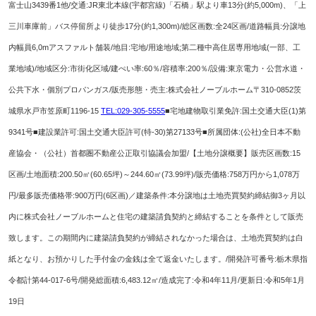
富士山3439番1他/交通:JR東北本線(宇都宮線)「石橋」駅
より車13分(約5,000m)、「上
三川車庫前」バス停留所より徒歩17分(約1,300m)/総区画数:全24区画/道路幅員:分譲地
内幅員6,0mアスファルト舗装/地目:宅地/用途地域;第二種中高住居専用地域(一部、工
業地域)/地域区分:市街化区域/建ぺい率:60％/容積率:200％/設備:東京電力・公営水道・
公共下水・個別プロパンガス/販売形態・売主:株式会社ノーブルホーム〒310-0852茨
城県水戸市笠原町1196-15
TEL:029-305-5555
■宅地建物取引業免許:国土交通大臣(1)第
9341号■建設業許可:国土交通大臣許可(特-30)第27133号■所属団体:(公社)全日本不動
産協会・（公社）首都圏不動産公正取引協議会加盟/
【土地分譲概要】
販売区画数:15
区画/土地面積:200.50㎡(60.65坪)～244.60㎡(73.99坪)/販売価格:758万円から1,078万
円/最多販売価格帯:900万円(6区画)／建築条件:本分譲地は土地売買契約締結御3ヶ月以
内に株式会社ノーブルホームと住宅の建築請負契約と締結することを条件として販売
致します。この期間内に建築請負契約が締結されなかった場合は、土地売買契約は白
紙となり、お預かりした手付金の金銭は全て返金いたします。/開発許可番号:栃木県指
令都計第44-017-6号/開発総面積:6,483.12㎡/造成完了:令和4年11月/更新日:令和5年1月
19日