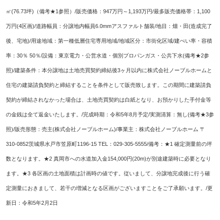
㎡(76.73坪)
（備考★1参照）/販売価格：947万円～1,193万円/最多販売価格帯：1,100
万円(4区画)/道路幅員：分譲地内幅員6.0mmアスファルト舗装/地目：畑・田(造成完了
後、宅地)/用途地域：第一種低層住宅専用地域/地域区分：市街化区域/建ぺい率・容積
率：30％ 50％/設備：東京電力・公営水道・個別プロパンガス・公共下水(備考★2参
照)/建築条件：本分譲地は土地売買契約締結後3ヶ月以内に株式会社ノーブルホームと
住宅の建築請負契約と締結することを条件として販売致します。この期間に建築請負
契約が締結されなかった場合は、土地売買契約は白紙となり、お預かりした手付金等
の金銭は全て返金いたします。/完成時期：令和5年8月予定/実測清算：無し(備考★3参
照)/販売形態：売主(株式会社ノーブルホーム)/事業主：株式会社ノーブルホーム 〒
310-0852茨城県水戸市笠原町1196-15 TEL：029-305-5555/備考：★1 確定測量前の坪
数となります。★2 真岡市への水道加入金154,000円(20m)が別途建築時に必要となり
ます。★3 各区画の土地面積は計画時の値です。従いまして、分譲地完成後に行う確
定測量におきまして、若干の増減となる区画がございますことをご了承願います。/更
新日：令和5年2月2日