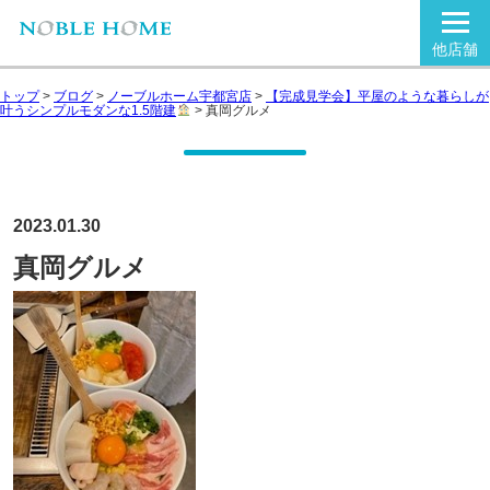
他店舗
トップ
>
ブログ
>
ノーブルホーム宇都宮店
>
【完成見学会】平屋のような暮らしが
叶うシンプルモダンな1.5階建
>
真岡グルメ
2023.01.30
真岡グルメ