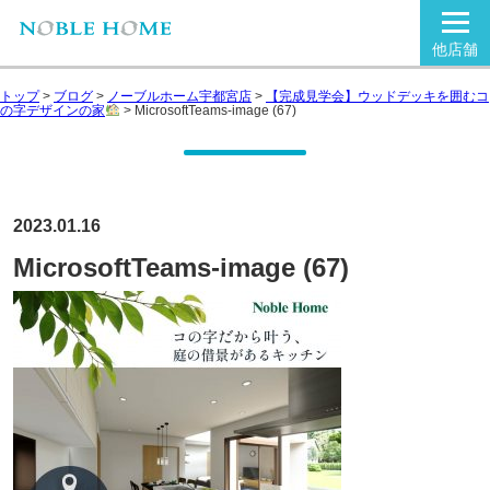
他店舗
トップ
>
ブログ
>
ノーブルホーム宇都宮店
>
【完成見学会】ウッドデッキを囲むコ
の字デザインの家
>
MicrosoftTeams-image (67)
2023.01.16
MicrosoftTeams-image (67)