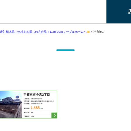
定】栃木県で土地をお探しの方必見！1/28-29はノーブルホームへ
>
社有地1