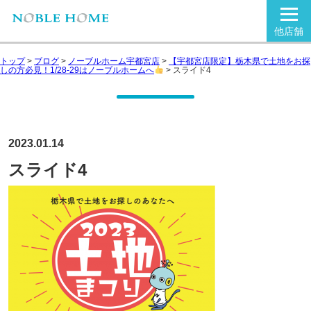
他店舗
トップ
>
ブログ
>
ノーブルホーム宇都宮店
>
【宇都宮店限定】栃木県で土地をお探
しの方必見！1/28-29はノーブルホームへ
>
スライド4
2023.01.14
スライド4