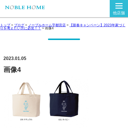
他店舗
トップ
>
ブログ
>
ノーブルホーム宇都宮店
>
【新春キャンペーン】2023年家づく
りを考えたい方に必見！！
>
画像4
2023.01.05
画像4