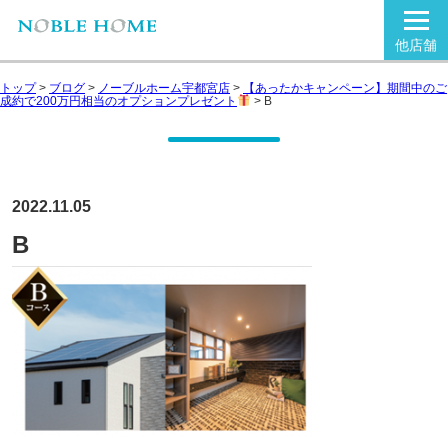
他店舗
トップ
>
ブログ
>
ノーブルホーム宇都宮店
>
【あったかキャンペーン】期間中のご
成約で200万円相当のオプションプレゼント
>
B
2022.11.05
B