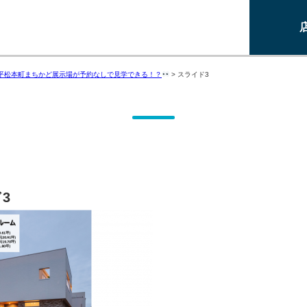
平松本町まちかど展示場が予約なしで見学できる！？
>
スライド3
3