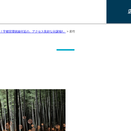
！宇都宮環状線付近の、アクセス良好な分譲地‼」
>
若竹