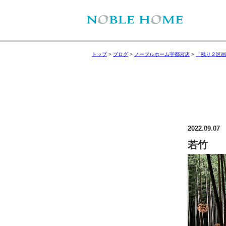
トップ
>
ブログ
>
ノーブルホーム宇都宮店
>
「残り２区画
2022.09.07
若竹