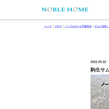
トップ
>
ブログ
>
ノーブルホーム宇都宮店
>
グルメ充実！
2022.05.22
駒生サ