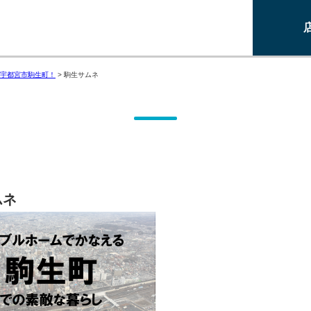
宇都宮市駒生町！
>
駒生サムネ
ムネ