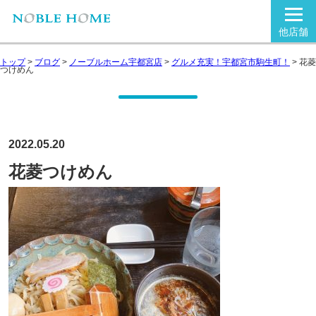
他店舗
トップ
>
ブログ
>
ノーブルホーム宇都宮店
>
グルメ充実！宇都宮市駒生町！
>
花菱
つけめん
2022.05.20
花菱つけめん