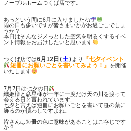
ノーブルホームつくば店です。

あっという間に6月に入りましたね
雨の日も多いですが皆さまいかがお過ごしでしょ
うか？

本日はそんなジメっとした空気を明るくするイベ
ント情報をお届けしたいと思います
6月12日(
土
)
『七夕イベント
つくば店では
より
短冊にお願いごとを書いてみよう！』
を開催
いたします
7月7日は七夕の日
織姫様と彦星様が一年に一度だけ天の川を渡って
会える日と言われています。

七夕と言えば短冊にお願いごとを書いて笹の葉に
飾るのが慣わしですよね。

皆さんは短冊の色に意味があることはご存じです
か？
