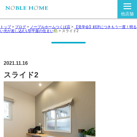
他店舗
トップ
>
ブログ
>
ノーブルホームつくば店
>
【見学会】好評につきもう一度！明る
い光が差し込むL型平屋の住まい
>
スライド2
2021.11.16
スライド2