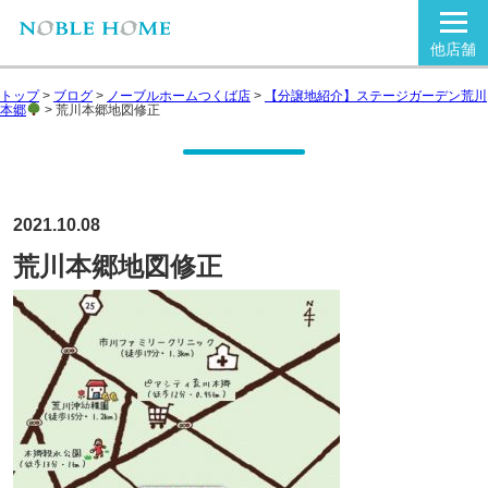
他店舗
トップ
>
ブログ
>
ノーブルホームつくば店
>
【分譲地紹介】ステージガーデン荒川
本郷
>
荒川本郷地図修正
2021.10.08
荒川本郷地図修正