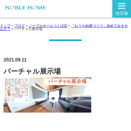
他店舗
トップ
>
ブログ
>
ノーブルホームつくば店
>
『おうちde家づくり』始めてみませ
んか？
>
バーチャル展示場
2021.09.11
バーチャル展示場