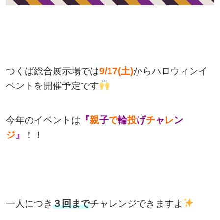
つくば総合展示場では
9/17(土)
からハロウィンイ
ベントを開催予定です
今年のイベントは
『
親
子
で
輪
投
げ
チ
ャ
レ
ン
ジ
』
！！
一人につき
３回まで
チャレンジできますよ