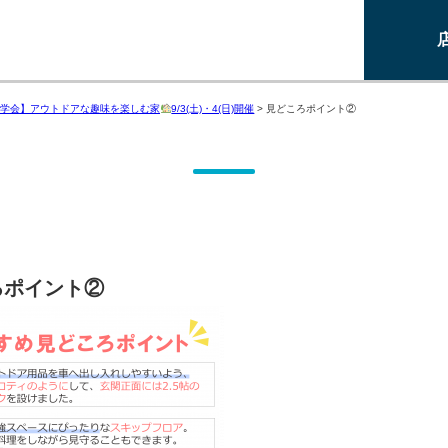
学会】アウトドアな趣味を楽しむ家
9/3(土)・4(日)開催
>
見どころポイント②
ろポイント②