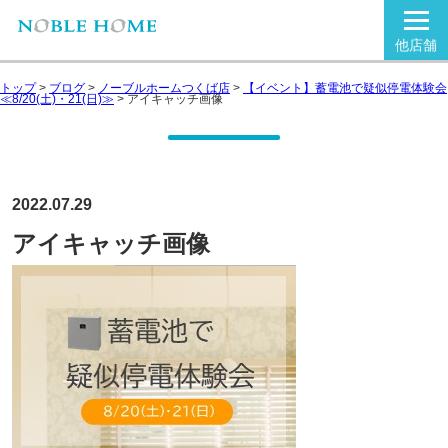
他店舗
トップ
>
ブログ
>
ノーブルホームつくば店
>
【イベント】蓄電池で疑似停電体験会
≪8/20(土)・21(日)≫
>
アイキャッチ画像
2022.07.29
アイキャッチ画像