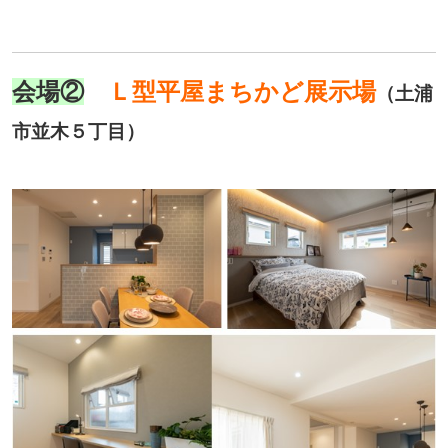
会場②
Ｌ型平屋まちかど展示場
（土浦
市並木５丁目）