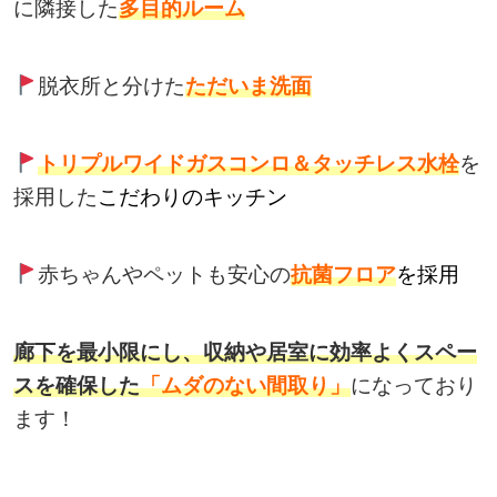
に隣接した
多目的ルーム
脱衣所と分けた
ただいま洗面
トリプルワイドガスコンロ＆タッチレス水栓
を
採用した
こだわりのキッチン
赤ちゃんやペットも安心の
抗菌フロア
を採用
廊下を最小限にし、収納や居室に効率よくスペー
スを確保した
「ムダのない間取り」
になっており
ます！