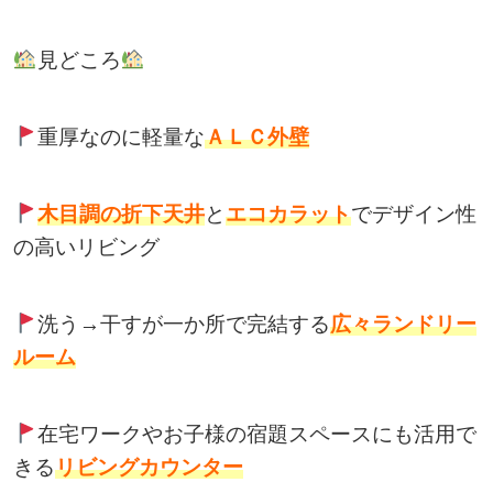
見どころ
重厚なのに軽量な
ＡＬＣ外壁
木目調の
折下天井
と
エコカラット
でデザイン性
の高いリビング
洗う→干すが一か所で完結する
広々ランドリー
ルーム
在宅ワークやお子様の宿題スペースにも活用で
きる
リビングカウンター