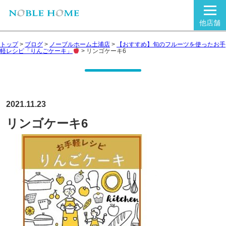
他店舗
トップ
>
ブログ
>
ノーブルホーム土浦店
>
【おすすめ】旬のフルーツを使ったお手
軽レシピ「りんごケーキ」
>
リンゴケーキ6
2021.11.23
リンゴケーキ6