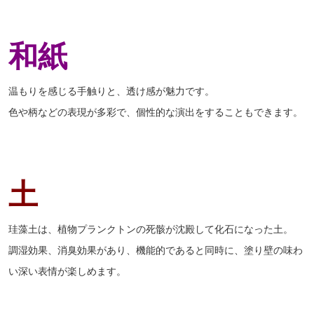
和紙
温もりを感じる手触りと、透け感が魅力です。
色や柄などの表現が多彩で、個性的な演出をすることもできます。
土
珪藻土は、植物プランクトンの死骸が沈殿して化石になった土。
調湿効果、消臭効果があり、
機能的であると同時に、塗り壁の味わ
い深い表情が楽しめます。