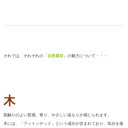
それでは、それぞれの
「自然素材」
の魅力について・・・
木
肌触りのよい質感、香り、やさしい温もりが感じられます。
木には、「フィトンチッド」という成分が含まれており、気分を落