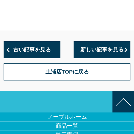
古い記事を見る
新しい記事を見る
土浦店TOPに戻る
ノーブルホーム
商品一覧