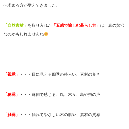
へ求める方が増えてきました。
「自然素材」
を取り入れた
「五感で愉しむ暮らし方」
は、真の贅沢
なのかもしれませんね
「視覚」
・・・目に見える四季の移ろい、素材の良さ
「聴覚」
・・・縁側で感じる、風、木々、鳥や虫の声
「触覚」
・・・触れてやさしい木の肌や、素材の質感