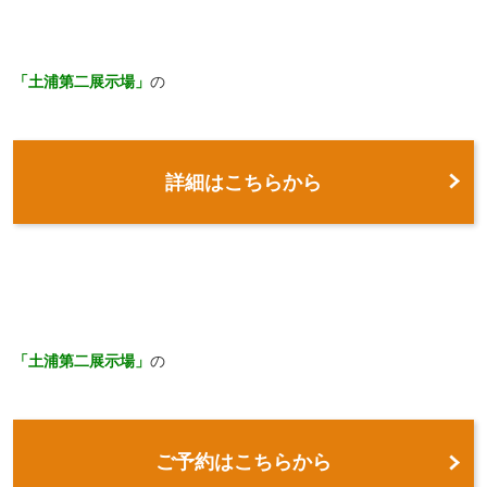
「土浦第二展示場」
の
詳細はこちらから
「土浦第二展示場」
の
ご予約はこちらから