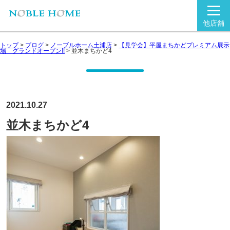
他店舗
トップ
>
ブログ
>
ノーブルホーム土浦店
>
【見学会】平屋まちかどプレミアム展示
場 グランドオープン!!
>
並木まちかど4
2021.10.27
並木まちかど4