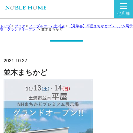
他店舗
トップ
>
ブログ
>
ノーブルホーム土浦店
>
【見学会】平屋まちかどプレミアム展示
場 グランドオープン!!
>
並木まちかど
2021.10.27
並木まちかど