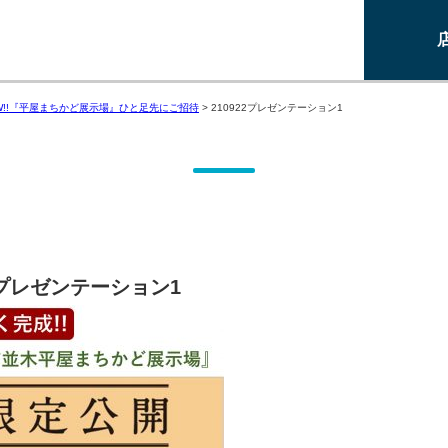
W!!『平屋まちかど展示場』ひと足先にご招待
>
210922プレゼンテーション1
22プレゼンテーション1