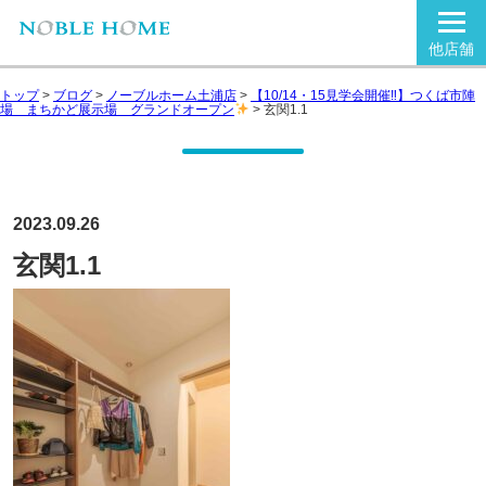
他店舗
トップ
>
ブログ
>
ノーブルホーム土浦店
>
【10/14・15見学会開催‼】つくば市陣
場 まちかど展示場 グランドオープン
>
玄関1.1
2023.09.26
玄関1.1