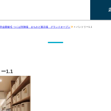
15見学会開催‼】つくば市陣場 まちかど展示場 グランドオープン
>
パントリー1.1
ー1.1